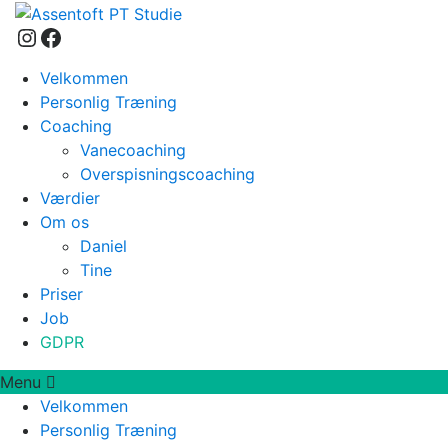
Instagram
Facebook
Velkommen
Personlig Træning
Coaching
Vanecoaching
Overspisningscoaching
Værdier
Om os
Daniel
Tine
Priser
Job
GDPR
Menu
Velkommen
Personlig Træning