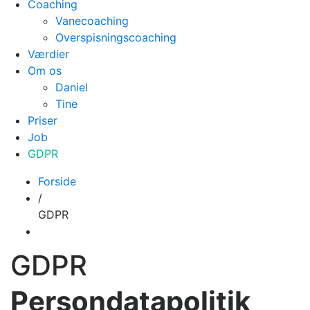
Coaching
Vanecoaching
Overspisningscoaching
Værdier
Om os
Daniel
Tine
Priser
Job
GDPR
Forside
/
GDPR
GDPR
Persondatapolitik